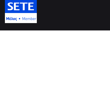
Πού θα μας βρείτε
Διεύθυνση
Μουγλών & Δημοκρατίας, 71601
Ν. Αλικαρνασσός - Ηράκλειο - Κρήτης
Τηλέφωνο: +302810281492
FAX: +302810281492
Επικοινωνία
Επικοινωνήστε μαζί μας
info@cretanhotelmanagers.gr