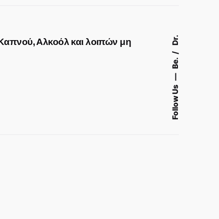
Dr.
Καπνού, Αλκοόλ και λοιπών μη
Be.
Follow Us