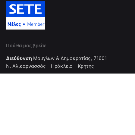
Πού θα μας βρείτε
Διεύθυνση
Μουγλών & Δημοκρατίας, 71601
Ν. Αλικαρνασσός - Ηράκλειο - Κρήτης
Τηλέφωνο: +302810281492
FAX: +302810281492
Επικοινωνία
Επικοινωνήστε μαζί μας
info@cretanhotelmanagers.gr