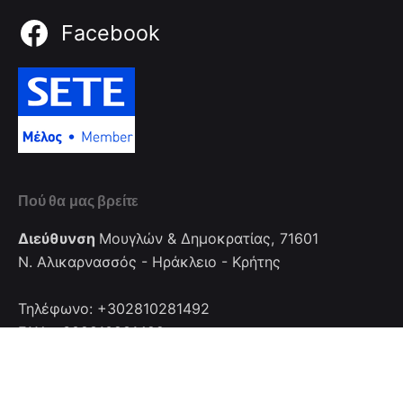
Facebook
Πού θα μας βρείτε
Διεύθυνση
Μουγλών & Δημοκρατίας, 71601
Ν. Αλικαρνασσός - Ηράκλειο - Κρήτης
Τηλέφωνο: +302810281492
FAX: +302810281492
Επικοινωνία