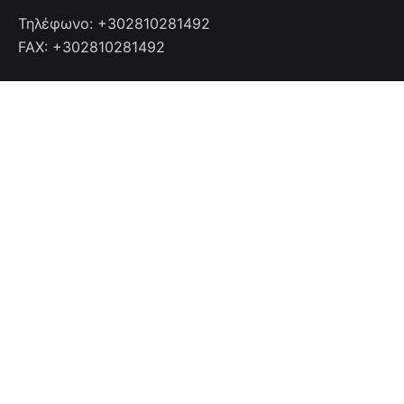
Τηλέφωνο: +302810281492
FAX: +302810281492
Επικοινωνία
Επικοινωνήστε μαζί μας
info@cretanhotelmanagers.gr