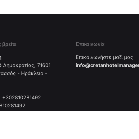
 βρείτε
Επικοινωνία
η
Επικοινωνήστε μαζί μας
 Δημοκρατίας, 71601
info@cretanhotelmanager
νασσός - Ηράκλειο -
: +302810281492
2810281492