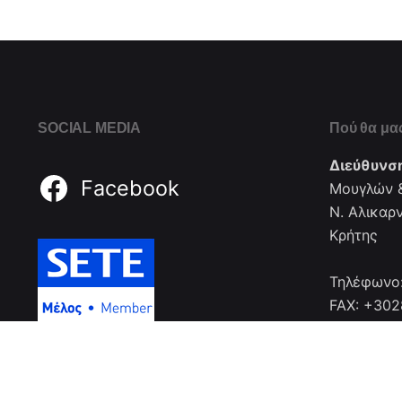
SOCIAL MEDIA
Πού θα μας
Διεύθυνσ
Facebook
Μουγλών &
Ν. Αλικαρ
Κρήτης
Τηλέφωνο
FAX: +30