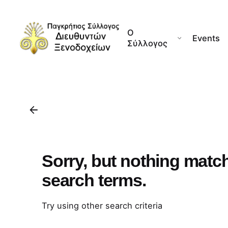
Skip
to
Ο
content
Events
Σύλλογος
Sorry, but nothing matc
search terms.
Try using other search criteria
Search