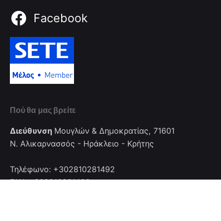
Facebook
Πού θα μας βρείτε
Διεύθυνση
Μουγλών & Δημοκρατίας, 71601
Ν. Αλικαρνασσός - Ηράκλειο - Κρήτης
Τηλέφωνο: +302810281492
FAX: +302810281492
Επικοινωνία