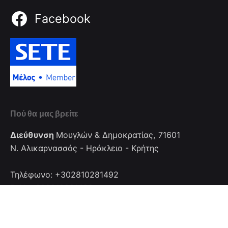
Facebook
Πού θα μας βρείτε
Διεύθυνση
Μουγλών & Δημοκρατίας, 71601
Ν. Αλικαρνασσός - Ηράκλειο - Κρήτης
Τηλέφωνο: +302810281492
FAX: +302810281492
Επικοινωνία