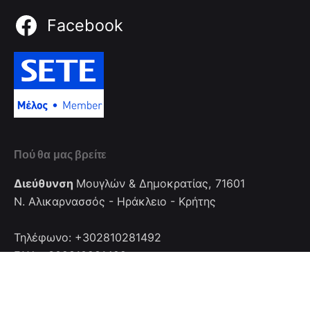
Facebook
Πού θα μας βρείτε
Διεύθυνση
Μουγλών & Δημοκρατίας, 71601
Ν. Αλικαρνασσός - Ηράκλειο - Κρήτης
Τηλέφωνο: +302810281492
FAX: +302810281492
Επικοινωνία