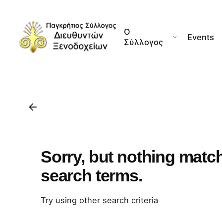
Skip
to
Ο
content
Events
Σύλλογος
Sorry, but nothing matc
search terms.
Try using other search criteria
Search