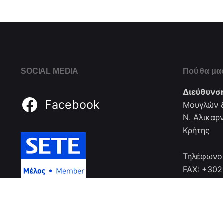
SOCIAL MEDIA
Πού θα μας
Διεύθυνσ
Facebook
Μουγλών &
Ν. Αλικαρ
Κρήτης
Τηλέφωνο
FAX: +30