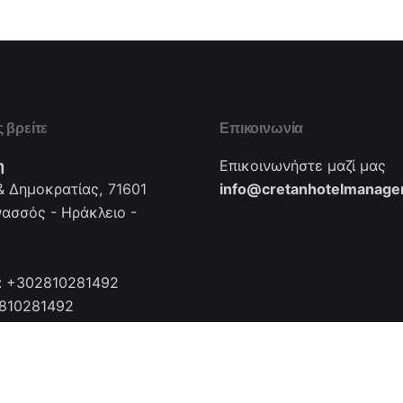
 βρείτε
Επικοινωνία
η
Επικοινωνήστε μαζί μας
 Δημοκρατίας, 71601
info@cretanhotelmanager
νασσός - Ηράκλειο -
: +302810281492
2810281492