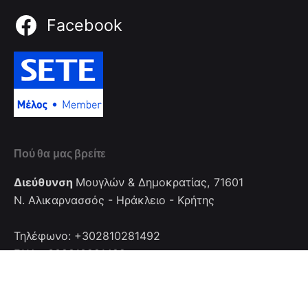
Facebook
Πού θα μας βρείτε
Διεύθυνση
Μουγλών & Δημοκρατίας, 71601
Ν. Αλικαρνασσός - Ηράκλειο - Κρήτης
Τηλέφωνο: +302810281492
FAX: +302810281492
Επικοινωνία