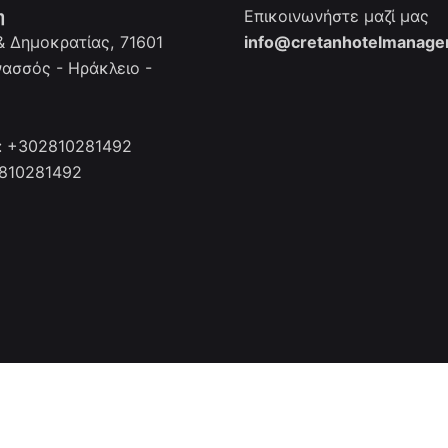
η
Επικοινωνήστε μαζί μας
 Δημοκρατίας, 71601
info@cretanhotelmanager
νασσός - Ηράκλειο -
: +302810281492
2810281492