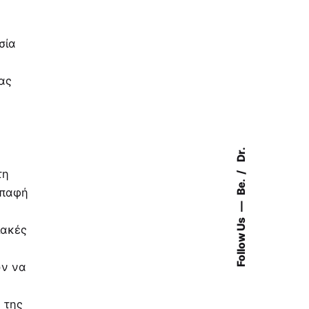
σία
ας
Dr.
τη
Be.
επαφή
Follow Us
ιακές
ύν να
ή της