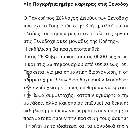
«1η Παγκρήτια ημέρα καριέρας στις Ξενοδο
Ο Παγκρήτιος Σύλλογος Διευθυντών Ξενοδοχε
που έχει ο Τουρισμός στην Κρήτη, αλλά και 
κλάδος του νησιού μας στον τομέα της εργα
στις Ξενοδοχειακές μονάδες της Κρήτης».
Η εκδήλωση θα πραγματοποιηθεί:
 στις 25 Φεβρουαρίου από τις 09:00 μέχρι τι
 και στις 26 Φεβρουαρίου από 09:00 έως 19:0
Πρόκειται για μια σημαντική διοργάνωση, η ο
Dark
συμμετοχή πολλών Ξενοδοχειακών Μονάδων α
τα Ξενοδοχεία με όσους επιθυμούν να εργασ
Light
Light
Dark
Δικαίωμα συμμετοχής, κατόπιν έγκαιρης αίτη
μονάδες, αλλά και όποιος επιθυμεί να ξεκινή
εκδήλωση μπορούν να συμμετέχουν επίσης κα
πραγματοποιήσουν την πρακτική τους άσκησ
Η Κρήτη με τα ιδιαίτερα και τα μοναδικά της 