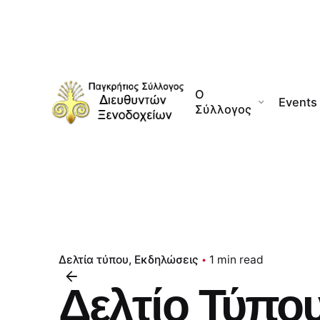
Skip
to
content
Ο
Events
Σύλλογος
Δελτία τύπου
Εκδηλώσεις
1 min read
Δελτίο Τύπο