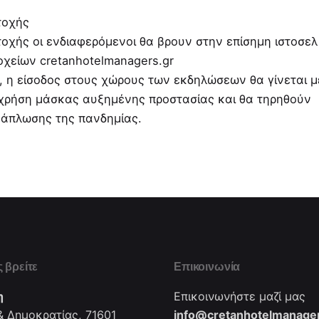
τοχής
οχής οι ενδιαφερόμενοι θα βρουν στην επίσημη ιστοσελ
χείων cretanhotelmanagers.gr
ς, η είσοδος στους χώρους των εκδηλώσεων θα γίνεται μ
η χρήση μάσκας αυξημένης προστασίας και θα τηρηθούν
ξάπλωσης της πανδημίας.
 βρείτε
Επικοινωνία
η
Επικοινωνήστε μαζί μας
 Δημοκρατίας, 71601
info@cretanhotelmanager