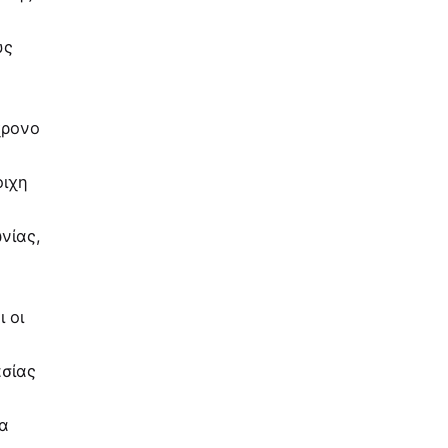
υς
χρονο
οιχη
νίας,
 οι
ασίας
ρα