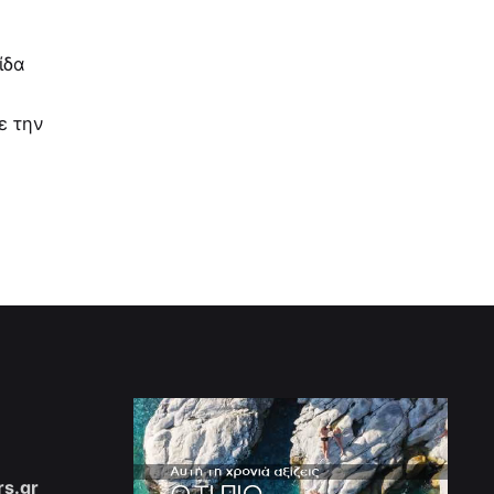
ίδα
ε την
s.gr