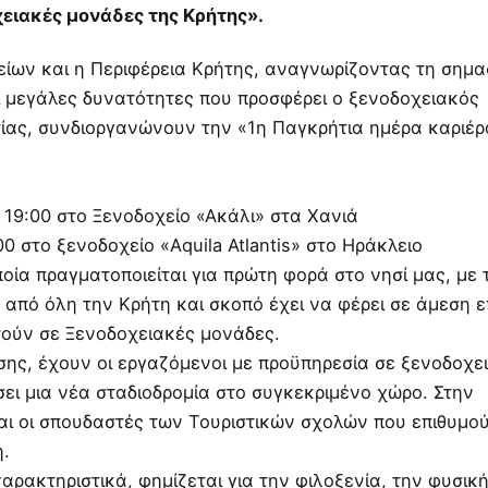
χειακές μονάδες της Κρήτης».
ίων και η Περιφέρεια Κρήτης, αναγνωρίζοντας τη σημα
οι μεγάλες δυνατότητες που προσφέρει ο ξενοδοχειακός
σίας, συνδιοργανώνουν την «1η Παγκρήτια ημέρα καριέρ
ς 19:00 στο Ξενοδοχείο «Ακάλι» στα Χανιά
0 στο ξενοδοχείο «Aquila Atlantis» στο Ηράκλειο
ποία πραγματοποιείται για πρώτη φορά στο νησί μας, με 
πό όλη την Κρήτη και σκοπό έχει να φέρει σε άμεση 
τούν σε Ξενοδοχειακές μονάδες.
σης, έχουν οι εργαζόμενοι με προϋπηρεσία σε ξενοδοχε
σει μια νέα σταδιοδρομία στο συγκεκριμένο χώρο. Στην
ι οι σπουδαστές των Τουριστικών σχολών που επιθυμο
η.
χαρακτηριστικά, φημίζεται για την φιλοξενία, την φυσικ