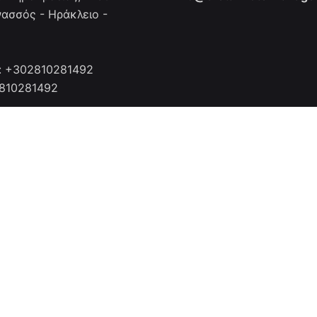
νασσός - Ηράκλειο -
: +302810281492
2810281492