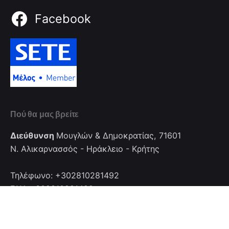
Facebook
Πού θα μας βρείτε
Διεύθυνση
Μουγλών & Δημοκρατίας, 71601
Ν. Αλικαρνασσός - Ηράκλειο - Κρήτης
Τηλέφωνο: +302810281492
FAX: +302810281492
Επικοινωνία