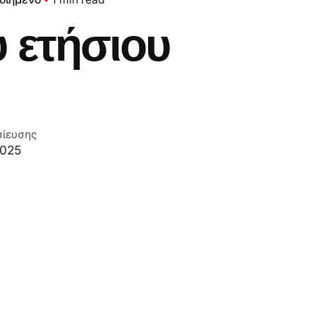
 ετήσιου
σίευσης
2025
5