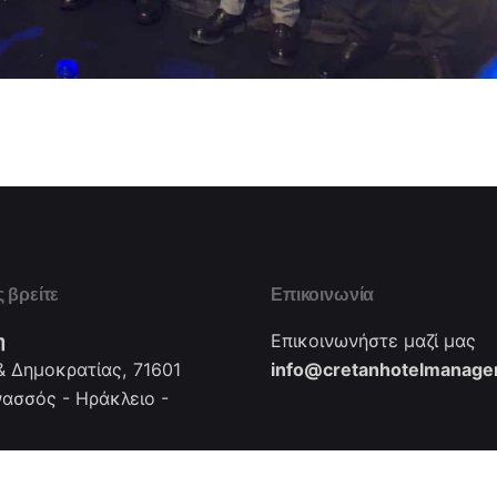
 βρείτε
Επικοινωνία
η
Επικοινωνήστε μαζί μας
 Δημοκρατίας, 71601
info@cretanhotelmanager
νασσός - Ηράκλειο -
: +302810281492