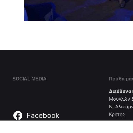
SOCIAL MEDIA
Πού θα μας
Διεύθυνσ
Μουγλών &
Ν. Αλικαρ
Facebook
Κρήτης
Τηλέφωνο