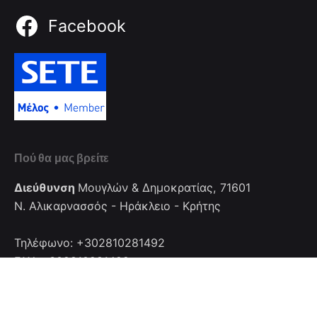
Facebook
Πού θα μας βρείτε
Διεύθυνση
Μουγλών & Δημοκρατίας, 71601
Ν. Αλικαρνασσός - Ηράκλειο - Κρήτης
Τηλέφωνο: +302810281492
FAX: +302810281492
Επικοινωνία