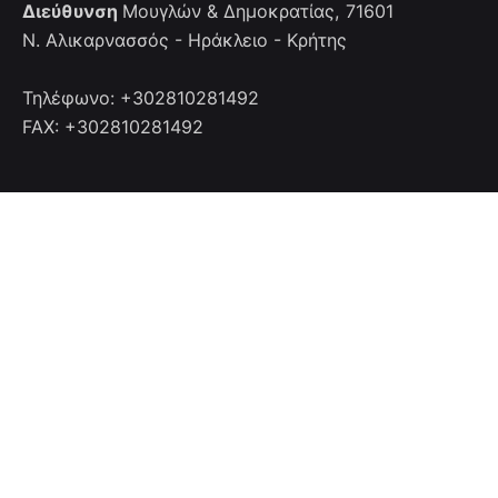
Διεύθυνση
Μουγλών & Δημοκρατίας, 71601
Ν. Αλικαρνασσός - Ηράκλειο - Κρήτης
Τηλέφωνο: +302810281492
FAX: +302810281492
Επικοινωνία
Επικοινωνήστε μαζί μας
info@cretanhotelmanagers.gr