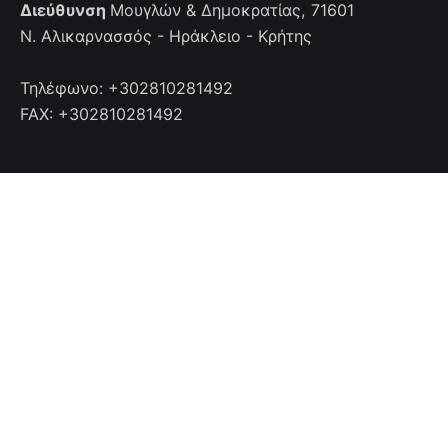
Διεύθυνση
Μουγλών & Δημοκρατίας, 71601
Ν. Αλικαρνασσός - Ηράκλειο - Κρήτης
Τηλέφωνο: +302810281492
FAX: +302810281492
Επικοινωνία
Επικοινωνήστε μαζί μας
info@cretanhotelmanagers.gr