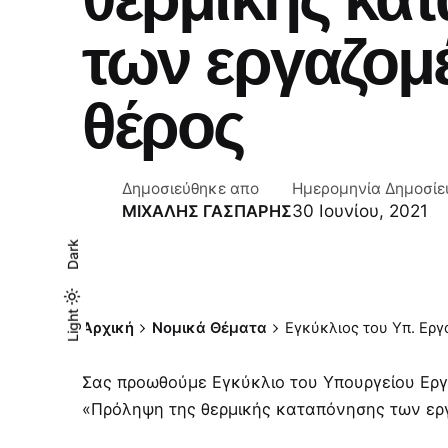
των εργαζομ
θέρος
Δημοσιεύθηκε απο
Ημερομηνία Δημοσίε
30 Ιουνίου, 2021
ΜΙΧΑΛΗΣ ΓΑΣΠΑΡΗΣ
Dark
Light
Light
Dark
Αρχική
Νομικά Θέματα
Εγκύκλιος του Υπ. Ερ
Σας προωθούμε Εγκύκλιο του Υπουργείου Ερ
«Πρόληψη της θερμικής καταπόνησης των ερ