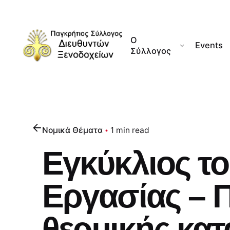
Skip
to
content
Ο
Events
Σύλλογος
Νομικά Θέματα
1 min read
Εγκύκλιος το
Εργασίας – 
θερμικής κα