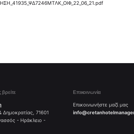
ΣΗ_41935_ΨΔ7246ΜΤΛΚ_ΟΙΦ_22_06_21.pdf
 βρείτε
Επικοινωνία
η
Επικοινωνήστε μαζί μας
 Δημοκρατίας, 71601
info@cretanhotelmanager
νασσός - Ηράκλειο -