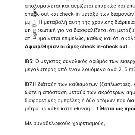
απολυμαίνεται και αερίζεται επαρκώς και επ
Dark
check-out και check-in μεταξύ των διαμονών (c
μ.μ.). Η μεταβολή αυτή της χρονικής διάρκεια
υποχρεωτική για να διασφαλίζεται ότι μεταξ
Light
Light
Dark
απολυμαίνεται επιμελώς, καθώς και ότι ακολ
Αφαιρέθηκαν οι ώρες check in-check out .
ΙΒ5: Ο μέγιστος συνολικός αριθμός των εισερ
μεγαλύτερος από έναν λουόμενο ανά 2, 5 m2
ΙΒ7.Η διάταξη των καθισμάτων (ξαπλώστρες, κ
ώστε η απόσταση μεταξύ των ακρότερων σημ
διαφορετικές ομπρέλες ή δύο ατόμων που διαμ
μέτρα σε κάθε κατεύθυνση. |
Τίθεται ως προ
Με συναδελφικούς χαιρετισμούς,