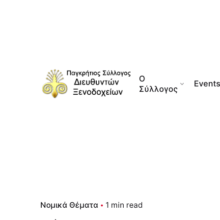
Skip
to
content
Ο
Event
Σύλλογος
Νομικά Θέματα
1 min read