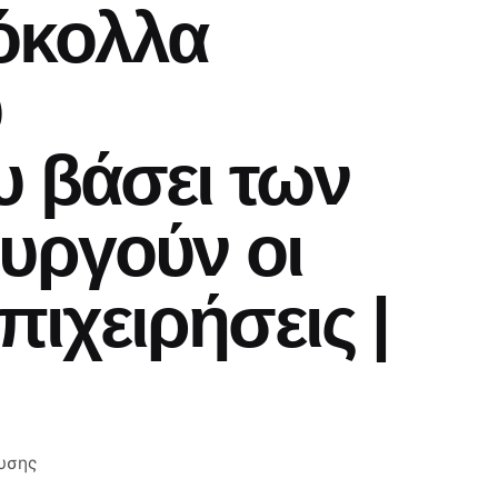
όκολλα
ύ
υ βάσει των
υργούν οι
πιχειρήσεις |
υσης