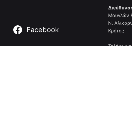
Διεύθυνσ
Μουγλών &
Ν. Αλικαρ
Facebook
Κρήτης
Τηλέφωνο
FAX: +30