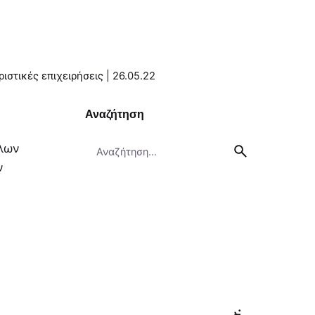
στικές επιχειρήσεις | 26.05.22
Αναζήτηση
Search
λων
for
ν