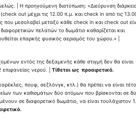
ιμελώς. | Η προηγούμενη διατύπωση: «Διεύρυνση διάρκει
heck out μέχρι τις 12.00 π.μ. και check in από τις 13.0
ς που μεσολαβεί μεταξύ κάθε check in και check out εί
ύ διαφορετικών πελατών το δωμάτιο καθαρίζεται και
ουθείται επαρκής φυσικός αερισμός του χώρου.» |
χομένων εντός της δεξαμενής κάθε στιγμή δεν θα είναι
 επιφανείας νερού. |
Τίθεται ως προαιρετικό.
αρέκλες, πουφ, σεζλόνγκ, κτλ.) θα πρέπει να είναι τέτο
είων των καθισμάτων δύο ατόμων που βρίσκονται σε δ
ένουν σε διαφορετικό δωμάτιο, να είναι τουλάχιστον 1
αιρετικό.