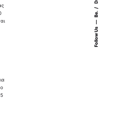
Dr.
ας
Be.
0
ναι
Follow Us
ια
ύο
.5