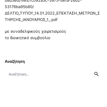
b8b3ed/files/fc092a3c-5975-befa-26d2-
53176ba95b80/
ΔΕΛΤΙΟ_ΤΥΠΟΥ_14.01.2022_ΕΠΕΚΤΑΣΗ_ΜΕΤΡΩΝ_Σ
ΤΗΡΙΞΗΣ_ΙΑΝΟΥΑΡΙΟΣ_1_.pdf
με συναδελφικούς χαιρετισμούς
το διοικητικό συμβούλιο
Αναζήτηση
Search
for