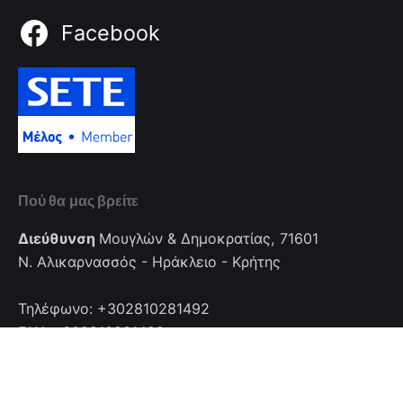
Facebook
Πού θα μας βρείτε
Διεύθυνση
Μουγλών & Δημοκρατίας, 71601
Ν. Αλικαρνασσός - Ηράκλειο - Κρήτης
Τηλέφωνο: +302810281492
FAX: +302810281492
Επικοινωνία