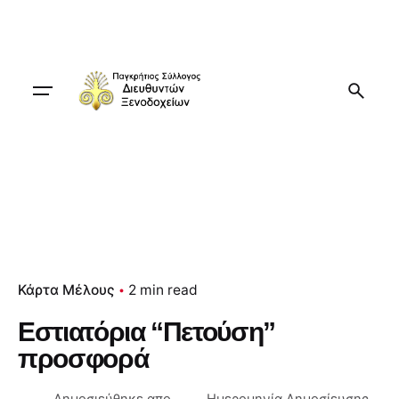
Skip
to
content
Κάρτα Μέλους
2 min read
Εστιατόρια “Πετούση”
προσφορά