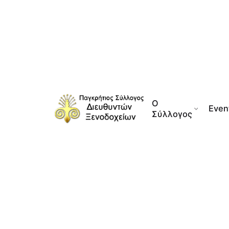
Skip
to
content
Ο
Even
Σύλλογος