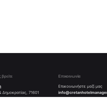
 βρείτε
Επικοινωνία
η
Επικοινωνήστε μαζί μας
 Δημοκρατίας, 71601
info@cretanhotelmanager
νασσός - Ηράκλειο -