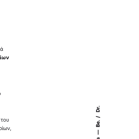
κά
ρίων
ο
Dr.
 του
Be.
ρίων,