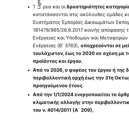
Light
Light
Dark
Τα έργα και οι
δραστηριότητες κατηγορί
κατατάσσονται στις ακόλουθες οµάδες κα
Συστήµατος Εµπορίας Δικαιωµάτων Εκποµπ
181478/965/26.9.2017 κοινής απόφασης 
Ενέργειας και Υποδοµών και Μεταφορών 
Ενέργειας (Β΄ 3763),
υποχρεούνται σε µε
τουλάχιστον, έως το 2030 σε σχέση µε 
προϊόντος και έργου.
Από το 2026, ο φορέας του έργου ή της
περιβαλλοντική αρχή έως την 31η Οκτωβ
προηγούµενου έτους.
Από την 1/1/2024 ενεργοποιείται το άρ
κλιµατικής αλλαγής στην περιβαλλοντικ
του ν. 4014/2011 (Α΄ 209),