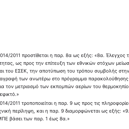
4014/2011 προστίθεται η παρ. 8α ως εξής: «8α. Έλεγχος 
τητας, ως προς την επίτευξη των εθνικών στόχων µείω
αι του ΕΣΕΚ, την αποτύπωση του τρόπου συµβολής στη
αταγραφή των ανωτέρω στο πρόγραµµα παρακολούθησης
ια τον µετριασµό των εκποµπών αερίων του θερµοκηπίο
εφικτό.»
4014/2011 τροποποιείται η παρ. 9 ως προς τις πληροφορίε
νική περίληψη, και η παρ. 9 διαµορφώνεται ως εξής: «9
ΠΕ βάσει των παρ. 1 έως 8α.»