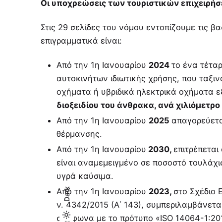
Οι υποχρεώσεις των τουριστικών επιχειρήσ
Στις 29 σελίδες του νόμου εντοπίζουμε τις β
επιγραμματικά είναι:
Από την 1η Ιανουαρίου
2024
το ένα τέτα
αυτοκινήτων ιδιωτικής χρήσης, που ταξιν
οχήµατα ή υβριδικά ηλεκτρικά οχήµατα 
διοξειδίου του άνθρακα, ανά χιλιόµετρο
Από την 1η Ιανουαρίου
2025
απαγορεύετα
θέρµανσης.
Από την 1η Ιανουαρίου
2030,
επιτρέπεται
είναι αναµεµειγµένο σε ποσοστό τουλάχι
υγρά καύσιµα.
Dark
Από την 1η Ιανουαρίου
2023,
στο Σχέδιο 
ν. 4342/2015 (Α΄ 143), συµπεριλαµβάνετ
σύµφωνα µε το πρότυπο «ISO 14064-1:2018