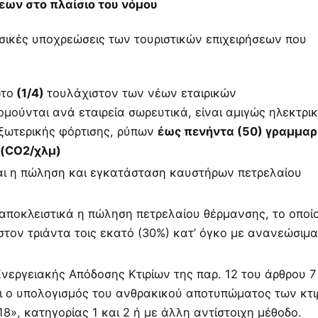
εων στο πλαίσιο του νόμου
ασικές υποχρεώσεις των τουριστικών επιχειρήσεων που
ρτο
(1/4)
τουλάχιστον των νέων εταιρικών
οµούνται ανά εταιρεία σωρευτικά, είναι αµιγώς ηλεκτρι
εξωτερικής φόρτισης, ρύπων
έως πενήντα (50) γραµµα
 (CO2/χλµ)
ι η πώληση και εγκατάσταση καυστήρων πετρελαίου
 αποκλειστικά η πώληση πετρελαίου θέρµανσης, το οποί
στον τριάντα τοις εκατό (30%) κατ’ όγκο µε ανανεώσιµα
Ενεργειακής Απόδοσης Κτιρίων της παρ. 12 του άρθρου 7
αι ο υπολογισµός του ανθρακικού αποτυπώµατος των κτι
», κατηγορίας 1 και 2 ή µε άλλη αντίστοιχη µέθοδο.