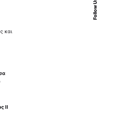
Follow Us
ς και
ύσα
υ
ς II