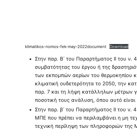
klimatikos-nomos-fek-may-2022document
Download
Στην παρ. Β΄ του Παραρτήµατος ΙΙ του ν. 
συµβατότητας του έργου ή της δραστηριό
των εκποµπών αερίων του θερµοκηπίου κ
κλιµατική ουδετερότητα το 2050, την κ
παρ. 7 και τη λήψη κατάλληλων µέτρων γ
ποσοτική τους ανάλυση, όπου αυτό είναι 
Στην παρ. β΄ του Παραρτήµατος ΙΙ του ν. 
ΜΠΕ που πρέπει να περιλαµβάνει η µη τεχ
τεχνική περίληψη των πληροφοριών της Μ