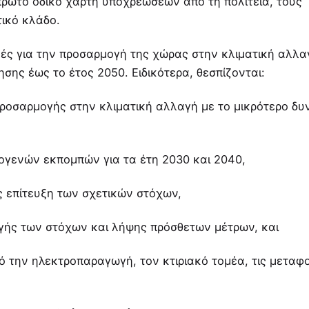
πρώτο οδικό χάρτη υποχρεώσεων από τη πολιτεία, τους
τικό κλάδο.
ικές για την προσαρµογή της χώρας στην κλιµατική αλλα
σης έως το έτος 2050. Ειδικότερα, θεσπίζονται:
 προσαρµογής στην κλιµατική αλλαγή µε το µικρότερο δυ
ογενών εκποµπών για τα έτη 2030 και 2040,
ς επίτευξη των σχετικών στόχων,
ογής των στόχων και λήψης πρόσθετων µέτρων, και
ό την ηλεκτροπαραγωγή, τον κτιριακό τοµέα, τις µεταφ