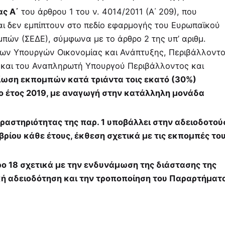
ας Α΄
του άρθρου 1 του ν. 4014/2011 (Α΄ 209), που
ι δεν εµπίπτουν στο πεδίο εφαρµογής του Ευρωπαϊκού
ών (ΣΕΔΕ), σύµφωνα µε το άρθρο 2 της υπ’ αριθµ.
των Υπουργών Οικονοµίας και Ανάπτυξης, Περιβάλλοντο
και του Αναπληρωτή Υπουργού Περιβάλλοντος και
ίωση εκποµπών κατά τριάντα τοις εκατό (30%)
το έτος 2019, µε αναγωγή στην κατάλληλη µονάδα
 δραστηριότητας της παρ. 1 υποβάλλει στην αδειοδοτο
ρίου κάθε έτους, έκθεση σχετικά µε τις εκποµπές το
θρο 18 σχετικά µε την ενδυνάµωση της διάστασης της
ή αδειοδότηση και την τροποποίηση του Παραρτήµατο