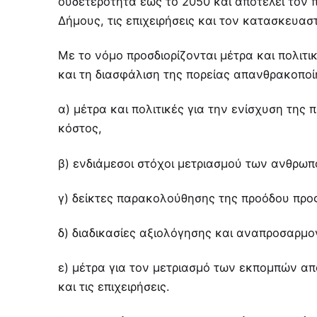
ουδετερότητα έως το 2050 και αποτελεί τον 
Δήμους, τις επιχειρήσεις και τον κατασκευασ
Με το νόμο προσδιορίζονται µέτρα και πολιτ
και τη διασφάλιση της πορείας απανθρακοποίη
α) µέτρα και πολιτικές για την ενίσχυση της
κόστος,
β) ενδιάµεσοι στόχοι µετριασµού των ανθρωπ
γ) δείκτες παρακολούθησης της προόδου προ
δ) διαδικασίες αξιολόγησης και αναπροσαρµ
ε) µέτρα για τον µετριασµό των εκποµπών απ
και τις επιχειρήσεις.