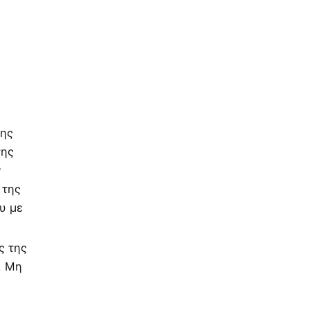
της
σης
ν
 της
υ µε
ς της
. Μη