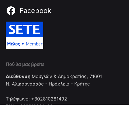
Facebook
Πού θα μας βρείτε
Διεύθυνση
Μουγλών & Δημοκρατίας, 71601
Ν. Αλικαρνασσός - Ηράκλειο - Κρήτης
Τηλέφωνο: +302810281492
FAX: +302810281492
Επικοινωνία