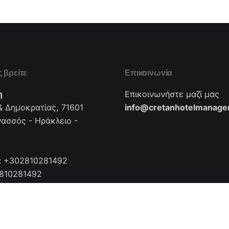
 βρείτε
Επικοινωνία
η
Επικοινωνήστε μαζί μας
 Δημοκρατίας, 71601
info@cretanhotelmanager
νασσός - Ηράκλειο -
: +302810281492
2810281492