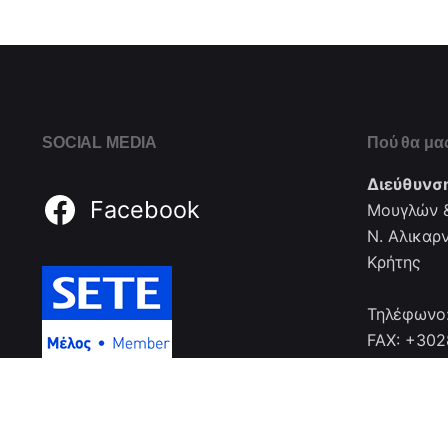
SOCIAL MEDIA
Πού θα μας
Διεύθυνσ
Facebook
Μουγλών &
Ν. Αλικαρ
Κρήτης
Τηλέφωνο
FAX: +30