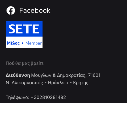
Facebook
Πού θα μας βρείτε
Διεύθυνση
Μουγλών & Δημοκρατίας, 71601
Ν. Αλικαρνασσός - Ηράκλειο - Κρήτης
Τηλέφωνο: +302810281492
FAX: +302810281492
Επικοινωνία