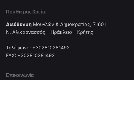
Πού θα μας βρείτε
Διεύθυνση
Μουγλών & Δημοκρατίας, 71601
Ν. Αλικαρνασσός - Ηράκλειο - Κρήτης
Τηλέφωνο: +302810281492
FAX: +302810281492
Επικοινωνία
Επικοινωνήστε μαζί μας
info@cretanhotelmanagers.gr