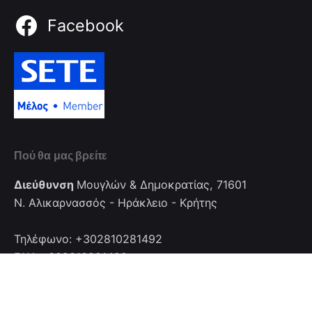
Facebook
Πού θα μας βρείτε
Διεύθυνση
Μουγλών & Δημοκρατίας, 71601
Ν. Αλικαρνασσός - Ηράκλειο - Κρήτης
Τηλέφωνο: +302810281492
FAX: +302810281492
Επικοινωνία