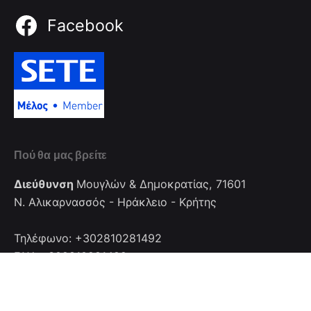
Facebook
Πού θα μας βρείτε
Διεύθυνση
Μουγλών & Δημοκρατίας, 71601
Ν. Αλικαρνασσός - Ηράκλειο - Κρήτης
Τηλέφωνο: +302810281492
FAX: +302810281492
Επικοινωνία