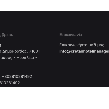
 βρείτε
Επικοινωνία
η
Επικοινωνήστε μαζί μας
 Δημοκρατίας, 71601
info@cretanhotelmanager
νασσός - Ηράκλειο -
: +302810281492
2810281492