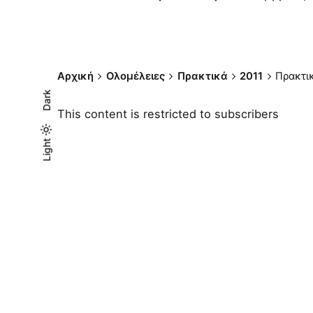
Αρχική
Ολομέλειες
Πρακτικά
2011
Πρακτι
Dark
This content is restricted to subscribers
Light
Light
Dark