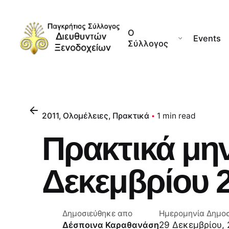
Skip
to
Ο
content
Events
Σύλλογος
2011
Ολομέλειες
Πρακτικά
1 min read
Πρακτικά μη
Δεκεμβρίου 
Δημοσιεύθηκε απο
Ημερομηνία Δημο
29 Δεκεμβρίου, 
Δέσποινα Καραθανάση