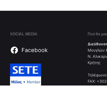
SOCIAL MEDIA
Πού θα μας
Διεύθυνσ
Facebook
Μουγλών &
Ν. Αλικαρ
Κρήτης
Τηλέφωνο
FAX: +30