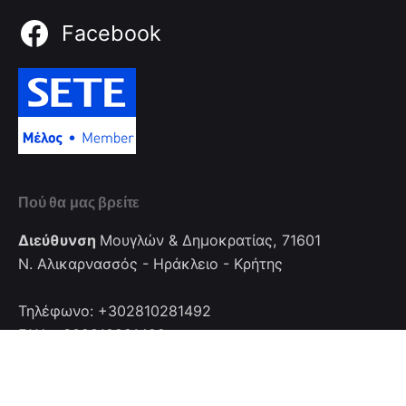
Facebook
Πού θα μας βρείτε
Διεύθυνση
Μουγλών & Δημοκρατίας, 71601
Ν. Αλικαρνασσός - Ηράκλειο - Κρήτης
Τηλέφωνο: +302810281492
FAX: +302810281492
Επικοινωνία