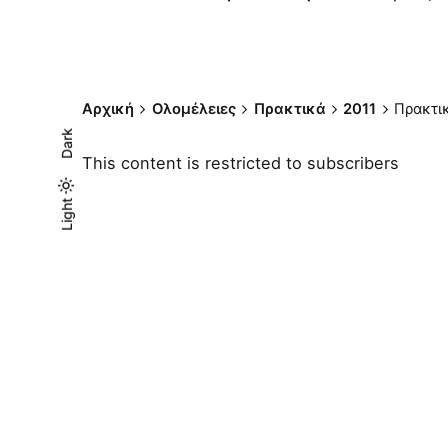
Αρχική
Ολομέλειες
Πρακτικά
2011
Πρακτι
Dark
This content is restricted to subscribers
Light
Light
Dark