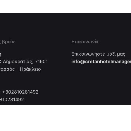
 βρείτε
Επικοινωνία
η
Επικοινωνήστε μαζί μας
 Δημοκρατίας, 71601
info@cretanhotelmanager
νασσός - Ηράκλειο -
: +302810281492
2810281492