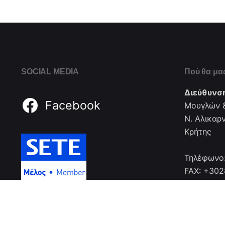
SOCIAL MEDIA
Πού θα μας
Διεύθυνσ
Facebook
Μουγλών &
Ν. Αλικαρ
Κρήτης
Τηλέφωνο
FAX: +30