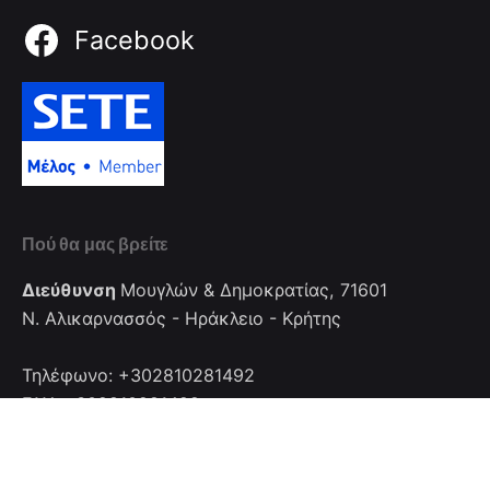
Facebook
Πού θα μας βρείτε
Διεύθυνση
Μουγλών & Δημοκρατίας, 71601
Ν. Αλικαρνασσός - Ηράκλειο - Κρήτης
Τηλέφωνο: +302810281492
FAX: +302810281492
Επικοινωνία