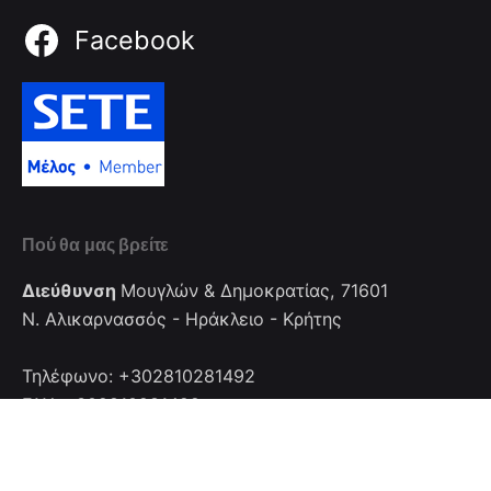
Facebook
Πού θα μας βρείτε
Διεύθυνση
Μουγλών & Δημοκρατίας, 71601
Ν. Αλικαρνασσός - Ηράκλειο - Κρήτης
Τηλέφωνο: +302810281492
FAX: +302810281492
Επικοινωνία