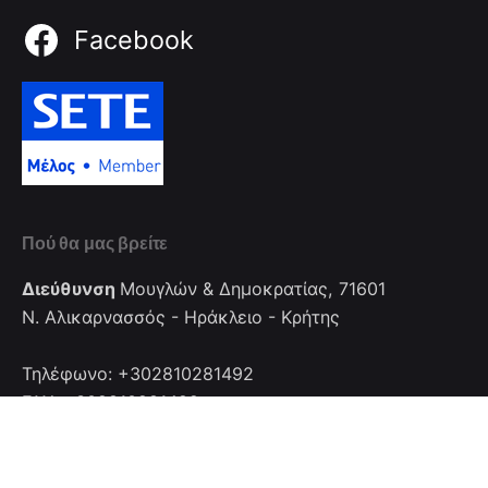
Facebook
Πού θα μας βρείτε
Διεύθυνση
Μουγλών & Δημοκρατίας, 71601
Ν. Αλικαρνασσός - Ηράκλειο - Κρήτης
Τηλέφωνο: +302810281492
FAX: +302810281492
Επικοινωνία