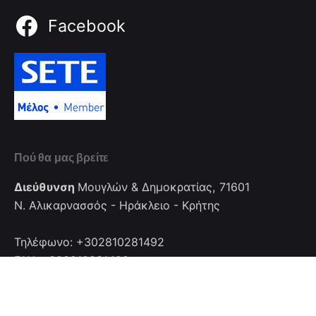
Facebook
Πού θα μας βρείτε
Διεύθυνση
Μουγλών & Δημοκρατίας, 71601
Ν. Αλικαρνασσός - Ηράκλειο - Κρήτης
Τηλέφωνο: +302810281492
FAX: +302810281492
Επικοινωνία