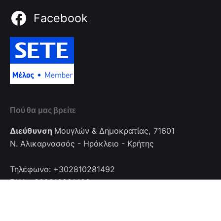
Facebook
Πού θα μας βρείτε
Διεύθυνση
Μουγλών & Δημοκρατίας, 71601
Ν. Αλικαρνασσός - Ηράκλειο - Κρήτης
Τηλέφωνο: +302810281492
FAX: +302810281492
Επικοινωνία