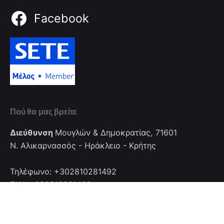
Facebook
Πού θα μας βρείτε
Διεύθυνση
Μουγλών & Δημοκρατίας, 71601
Ν. Αλικαρνασσός - Ηράκλειο - Κρήτης
Τηλέφωνο: +302810281492
FAX: +302810281492
Επικοινωνία