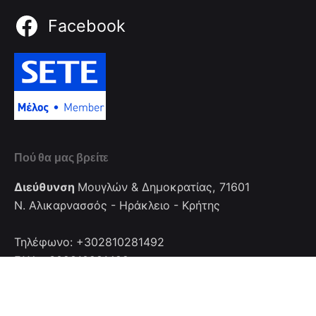
Facebook
Πού θα μας βρείτε
Διεύθυνση
Μουγλών & Δημοκρατίας, 71601
Ν. Αλικαρνασσός - Ηράκλειο - Κρήτης
Τηλέφωνο: +302810281492
FAX: +302810281492
Επικοινωνία