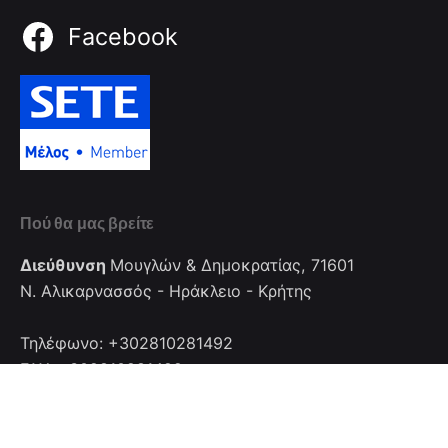
Facebook
Πού θα μας βρείτε
Διεύθυνση
Μουγλών & Δημοκρατίας, 71601
Ν. Αλικαρνασσός - Ηράκλειο - Κρήτης
Τηλέφωνο: +302810281492
FAX: +302810281492
Επικοινωνία