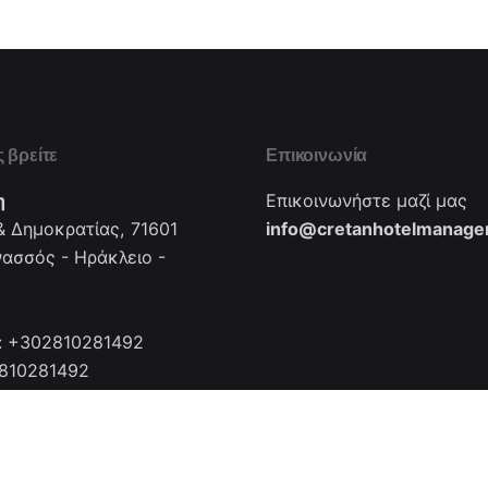
 βρείτε
Επικοινωνία
η
Επικοινωνήστε μαζί μας
 Δημοκρατίας, 71601
info@cretanhotelmanager
νασσός - Ηράκλειο -
: +302810281492
2810281492