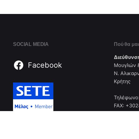
SOCIAL MEDIA
Πού θα μας
Διεύθυνσ
Facebook
Μουγλών &
Ν. Αλικαρ
Κρήτης
Τηλέφωνο
FAX: +30