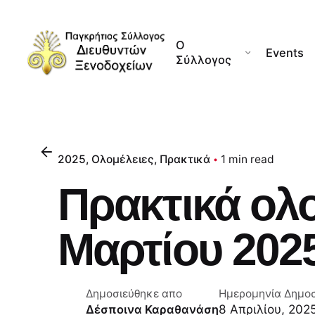
Skip
to
Ο
content
Events
Σύλλογος
2025
Ολομέλειες
Πρακτικά
1 min read
Πρακτικά ολ
Μαρτίου 202
Δημοσιεύθηκε απο
Ημερομηνία Δημο
8 Απριλίου, 202
Δέσποινα Καραθανάση