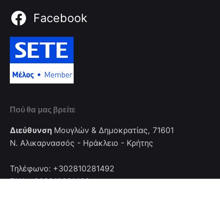
Facebook
Πού θα μας βρείτε
Διεύθυνση
Μουγλών & Δημοκρατίας, 71601
Ν. Αλικαρνασσός - Ηράκλειο - Κρήτης
Τηλέφωνο: +302810281492
FAX: +302810281492
Επικοινωνία