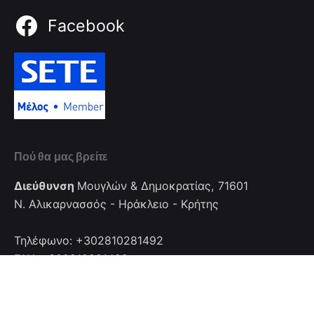
Facebook
Πού θα μας βρείτε
Διεύθυνση
Μουγλών & Δημοκρατίας, 71601
Ν. Αλικαρνασσός - Ηράκλειο - Κρήτης
Τηλέφωνο: +302810281492
FAX: +302810281492
Επικοινωνία