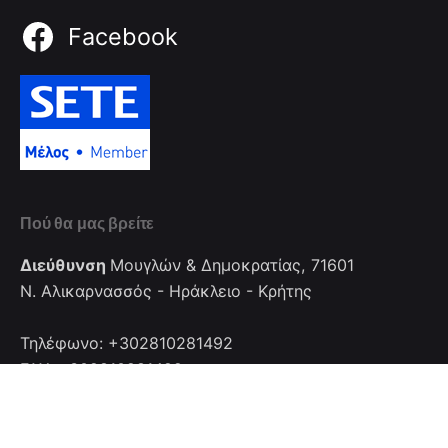
Facebook
Πού θα μας βρείτε
Διεύθυνση
Μουγλών & Δημοκρατίας, 71601
Ν. Αλικαρνασσός - Ηράκλειο - Κρήτης
Τηλέφωνο: +302810281492
FAX: +302810281492
Επικοινωνία