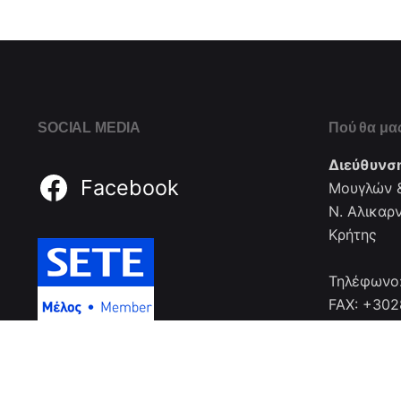
SOCIAL MEDIA
Πού θα μας
Διεύθυνσ
Facebook
Μουγλών &
Ν. Αλικαρ
Κρήτης
Τηλέφωνο
FAX: +30