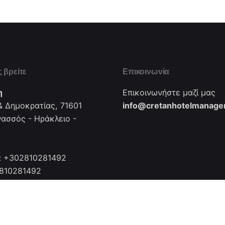
 βρείτε
Επικοινωνία
η
Επικοινωνήστε μαζί μας
 Δημοκρατίας, 71601
info@cretanhotelmanager
νασσός - Ηράκλειο -
: +302810281492
2810281492