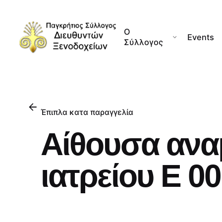
Skip
to
Ο
content
Events
Σύλλογος
Έπιπλα κατα παραγγελία
Αίθουσα ανα
ιατρείου Ε 0