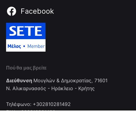
Facebook
Πού θα μας βρείτε
Διεύθυνση
Μουγλών & Δημοκρατίας, 71601
Ν. Αλικαρνασσός - Ηράκλειο - Κρήτης
Τηλέφωνο: +302810281492
FAX: +302810281492
Επικοινωνία