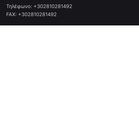
Τηλέφωνο: +302810281492
FAX: +302810281492
Επικοινωνία
Επικοινωνήστε μαζί μας
info@cretanhotelmanagers.gr