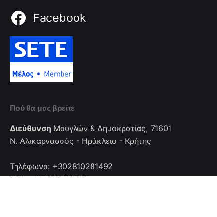
Facebook
Πού θα μας βρείτε
Διεύθυνση
Μουγλών & Δημοκρατίας, 71601
Ν. Αλικαρνασσός - Ηράκλειο - Κρήτης
Τηλέφωνο: +302810281492
FAX: +302810281492
Επικοινωνία