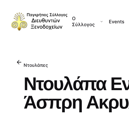
Skip
to
Ο
content
Events
Σύλλογος
Ντουλάπες
Ντουλάπα Εν
Άσπρη Ακρυλ