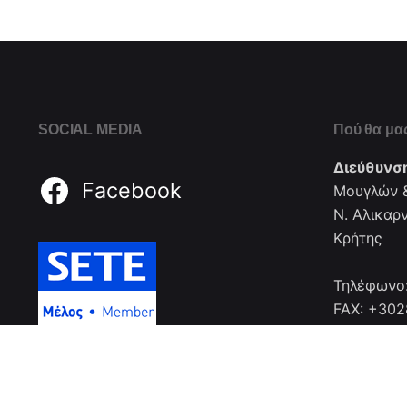
SOCIAL MEDIA
Πού θα μας
Διεύθυνσ
Facebook
Μουγλών &
Ν. Αλικαρ
Κρήτης
Τηλέφωνο
FAX: +30