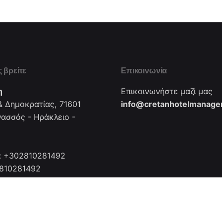
 βρείτε
Επικοινωνία
η
Επικοινωνήστε μαζί μας
 Δημοκρατίας, 71601
info@cretanhotelmanager
νασσός - Ηράκλειο -
: +302810281492
2810281492