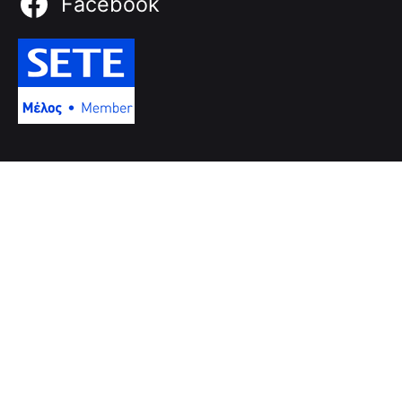
Facebook
Πού θα μας βρείτε
Διεύθυνση
Μουγλών & Δημοκρατίας, 71601
Ν. Αλικαρνασσός - Ηράκλειο - Κρήτης
Τηλέφωνο: +302810281492
FAX: +302810281492
Επικοινωνία
Επικοινωνήστε μαζί μας